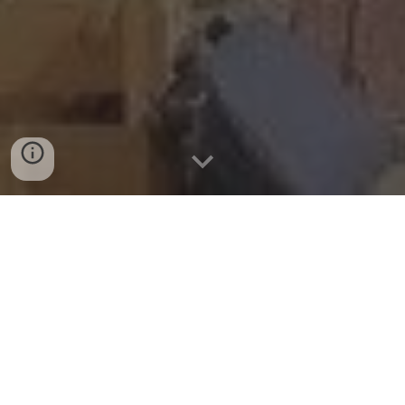
Huhdasjärven Kyläosuuskunnan
ylläpitämä kylätalo sijaitsee entisessä
kansakoulurakennuksessa. Meiltä löydät
kesällä Kahvila-ravintola Kierivä Kuun,
kirppiksen, kirjaston ja tapahtumia.